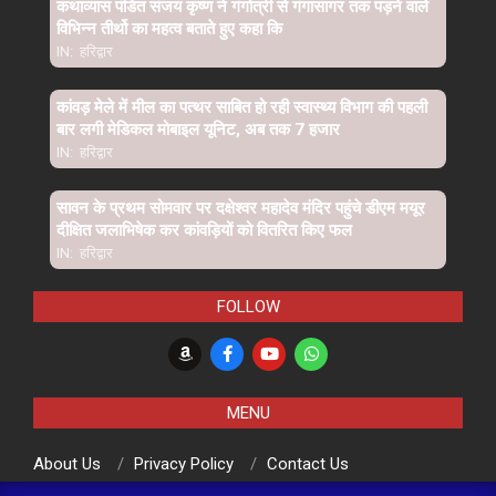
कथाव्यास पंडित संजय कृष्ण ने गंगोत्री से गंगासागर तक पड़ने वाले
विभिन्न तीर्थो का महत्व बताते हुए कहा कि
IN:
हरिद्वार
कांवड़ मेले में मील का पत्थर साबित हो रही स्वास्थ्य विभाग की पहली
बार लगी मेडिकल मोबाइल यूनिट, अब तक 7 हजार
IN:
हरिद्वार
सावन के प्रथम सोमवार पर दक्षेश्वर महादेव मंदिर पहुंचे डीएम मयूर
दीक्षित जलाभिषेक कर कांवड़ियों को वितरित किए फल
IN:
हरिद्वार
FOLLOW
MENU
About Us
Privacy Policy
Contact Us