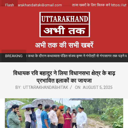
Skip
ंपर्क करे uttarakhandajtak@gmail.com
Flash
ताजा खबरों के लिए क्लिक करे https://utta
to
content
अभी तक की सभी खबरें
 संगीतमय गंगा कथा के दौरान कथाव्यास पंडित संजय कृष्ण ने गंगोत्री से गंगासागर तक पड़ने वाले विभि
BREAKING
विधायक रवि बहादुर ने लिया विधानसभा क्षेत्र के बाढ़
प्रभावित इलाकों का जायजा
BY:
UTTARAKHANDABHITAK
ON:
AUGUST 5, 2025