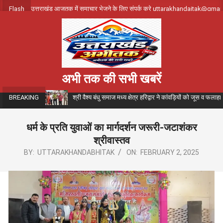
Skip
Flash
उत्तराखंड आजतक में समाचार भेजने के लिए संपर्क करे uttarakhandajtak@gma
to
content
अभी तक की सभी खबरें
श्री वैश्य बंधु समाज मध्य क्षेत्र हरिद्वार ने कांवड़ियों को जूस व फला
BREAKING
धर्म के प्रति युवाओं का मार्गदर्शन जरूरी-जटाशंकर
श्रीवास्तव
BY:
UTTARAKHANDABHITAK
ON:
FEBRUARY 2, 2025