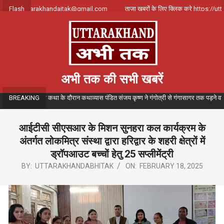
Skip
पर्क करे uttarakhandajtak@gmail.com
Flash
ताजा खबरों के लिए क्लिक करे https://uttar
to
content
अभी तक की सभी खबरें
ंगीतमय गंगा कथा के दौरान कथाव्यास पंडित संजय कृष्ण ने गंगोत्री से गंगासागर तक पड़ने वाले विभिन्
BREAKING
आईटीसी सीएसआर के मिशन सुनहरा कल कार्यक्रम के
अंतर्गत लोकमित्र संस्था द्वारा हरिद्वार के शहरी क्षेत्रों में
ड्रॉपआउट बच्चों हेतु 25 सप्लीमेंट्री
BY:
UTTARAKHANDABHITAK
ON:
FEBRUARY 18, 2025