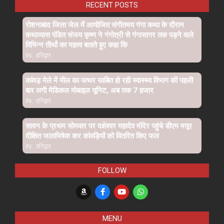
RECENT POSTS
रोशनाबाद जिला जेल में आयोजित संगीतमय गंगा कथा के दौरान
कथाव्यास पंडित संजय कृष्ण ने गंगोत्री से गंगासागर तक पड़ने वाले
विभिन्न तीर्थो का महत्व बताते हुए कहा कि
IN:
हरिद्वार
कांवड़ मेले में मील का पत्थर साबित हो रही स्वास्थ्य विभाग की पहली
बार लगी मेडिकल मोबाइल यूनिट, अब तक 7 हजार
IN:
हरिद्वार
सावन के प्रथम सोमवार पर दक्षेश्वर महादेव मंदिर पहुंचे डीएम मयूर
दीक्षित जलाभिषेक कर कांवड़ियों को वितरित किए फल
IN:
हरिद्वार
FOLLOW
MENU