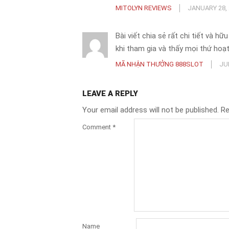
MITOLYN REVIEWS
JANUARY 28, 
Bài viết chia sẻ rất chi tiết và h
khi tham gia và thấy mọi thứ h
MÃ NHẬN THƯỞNG 888SLOT
JU
LEAVE A REPLY
Your email address will not be published.
Re
Comment
*
Name