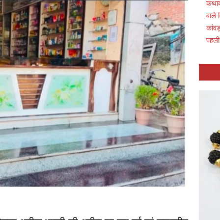
कथाव्
वाले 
कांवड
पहली