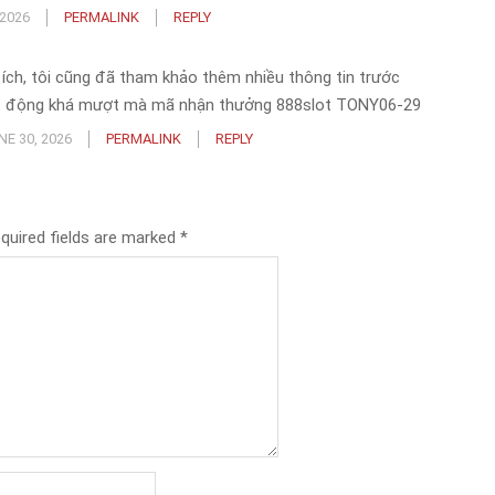
2026
PERMALINK
REPLY
ữu ích, tôi cũng đã tham khảo thêm nhiều thông tin trước
oạt động khá mượt mà mã nhận thưởng 888slot TONY06-29
NE 30, 2026
PERMALINK
REPLY
quired fields are marked
*