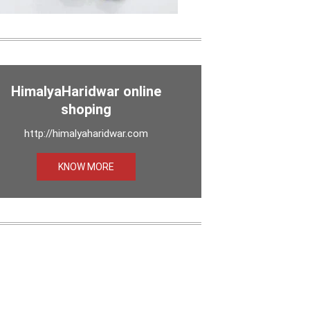
HimalyaHaridwar online
shoping
http://himalyaharidwar.com
KNOW MORE