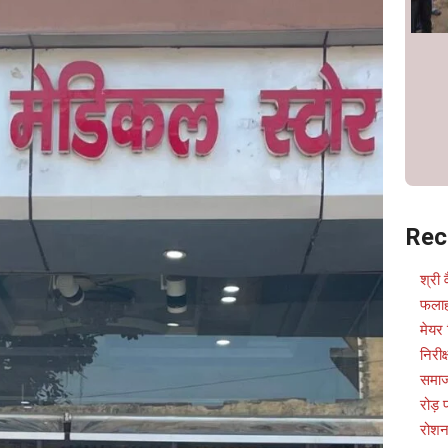
Rec
श्री 
फलाह
मेयर 
निरीक
समाज
रोड़
रोशन