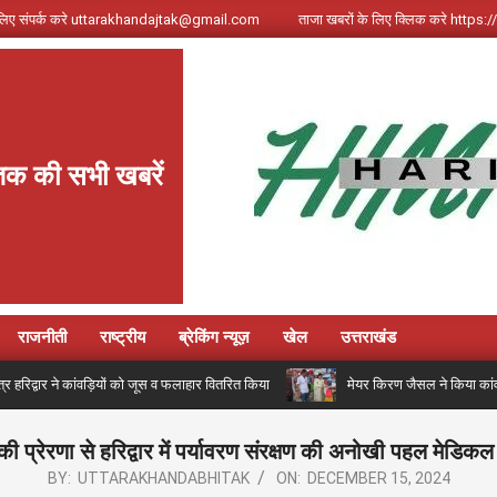
े लिए संपर्क करे uttarakhandajtak@gmail.com
ताजा खबरों के लिए क्लिक करे http
क की सभी खबरें
राजनीती
राष्ट्रीय
ब्रेकिंग न्यूज़
खेल
उत्तराखंड
षेत्र हरिद्वार ने कांवड़ियों को जूस व फलाहार वितरित किया
मेयर किरण जैसल ने किया कांवड़
की प्रेरणा से हरिद्वार में पर्यावरण संरक्षण की अनोखी पहल मेडिकल 
BY:
UTTARAKHANDABHITAK
ON:
DECEMBER 15, 2024