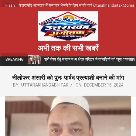
Skip
Flash
उत्तराखंड आजतक में समाचार भेजने के लिए संपर्क करे uttarakhandajtak@gma
to
content
अभी तक की सभी खबरें
श्री वैश्य बंधु समाज मध्य क्षेत्र हरिद्वार ने कांवड़ियों को जूस व फला
BREAKING
नीलोफर अंसारी को पुनः पार्षद प्रत्याशी बनाने की मांग
BY:
UTTARAKHANDABHITAK
ON:
DECEMBER 15, 2024