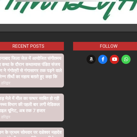
RECENT POSTS
FOLLOW
शनाबाद जिला जेल में आयोजित संगीतमय
ा कथा के दौरान कथाव्यास पंडित संजय
्ण ने गंगोत्री से गंगासागर तक पड़ने वाले
िन्न तीर्थो का महत्व बताते हुए कहा कि
हरिद्वार
वड़ मेले में मील का पत्थर साबित हो रही
ास्थ्य विभाग की पहली बार लगी मेडिकल
बाइल यूनिट, अब तक 7 हजार
हरिद्वार
न के प्रथम सोमवार पर दक्षेश्वर महादेव