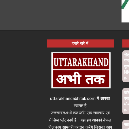
हमारे बारे में
रो
गंग
कृष
विभ
IN:
कां
uttarakhandabhitak.com में आपका
स्व
मो
स्वागत है
IN:
उत्तराखंडअभी तक.कॉम एक समाचार एवं
मीडिया प्लेटफार्म है। यहां हम आपको केवल
साव
दिलचस्प सामग्री प्रदान करेंगे जिसका आप