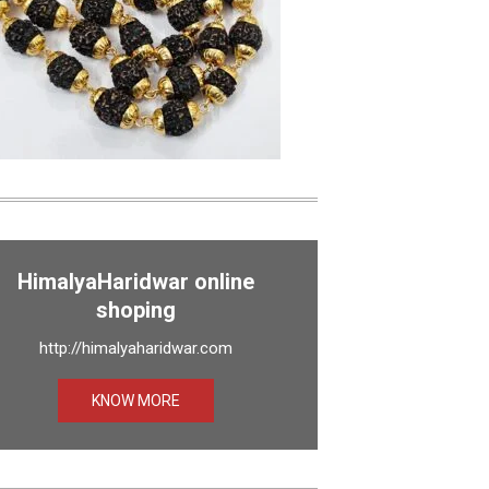
HimalyaHaridwar online
shoping
http://himalyaharidwar.com
KNOW MORE