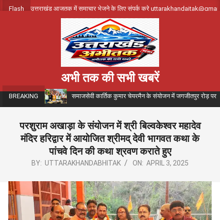
Skip
Flash
उत्तराखंड आजतक में समाचार भेजने के लिए संपर्क करे uttarakhandajtak@gma
to
content
अभी तक की सभी खबरें
समाजसेवी कार्तिक कुमार चेयरमैन के संयोजन में जगजीतपुर रोड़ पर
BREAKING
परशुराम अखाड़ा के संयोजन में श्री बिल्वकेश्वर महादेव
मंदिर हरिद्वार में आयोजित श्रीमद् देवी भागवत कथा के
पांचवे दिन की कथा श्रवण कराते हुए
BY:
UTTARAKHANDABHITAK
ON:
APRIL 3, 2025