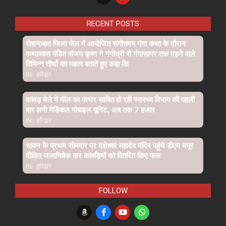
RECENT POSTS
रोशनाबाद जिला जेल में आयोजित संगीतमय गंगा कथा के दौरान
कथाव्यास पंडित संजय कृष्ण ने गंगोत्री से गंगासागर तक पड़ने वाले
विभिन्न तीर्थो का महत्व बताते हुए कहा कि
IN:
हरिद्वार
कांवड़ मेले में मील का पत्थर साबित हो रही स्वास्थ्य विभाग की पहली
बार लगी मेडिकल मोबाइल यूनिट, अब तक 7 हजार
IN:
हरिद्वार
सावन के प्रथम सोमवार पर दक्षेश्वर महादेव मंदिर पहुंचे डीएम मयूर
दीक्षित जलाभिषेक कर कांवड़ियों को वितरित किए फल
IN:
हरिद्वार
FOLLOW