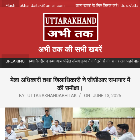
Skip
क करे uttarakhandajtak@gmail.com
Flash
ताजा खबरों के लिए क्लिक करे https://uttarakh
to
content
अभी तक की सभी खबरें
तमय गंगा कथा के दौरान कथाव्यास पंडित संजय कृष्ण ने गंगोत्री से गंगासागर तक पड़ने वाले विभिन्न त
BREAKING
मेला अधिकारी तथा जिलाधिकारी ने सीसीआर सभागार में
की समीक्षा।
BY:
UTTARAKHANDABHITAK
ON:
JUNE 13, 2025