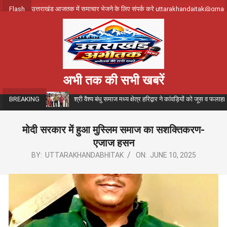
Skip
Flash
उत्तराखंड आजतक में समाचार भेजने के लिए संपर्क करे uttarakhandajtak@gma
to
content
अभी तक की सभी खबरें
श्री वैश्य बंधु समाज मध्य क्षेत्र हरिद्वार ने कांवड़ियों को जूस व फला
BREAKING
मोदी सरकार में हुआ मुस्लिम समाज का सशक्तिकरण-
एजाज हसन
BY:
UTTARAKHANDABHITAK
ON:
JUNE 10, 2025