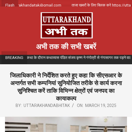
Skip
क करे uttarakhandajtak@gmail.com
Flash
ताजा खबरों के लिए क्लिक करे https://uttarak
to
content
अभी तक की सभी खबरें
ीतमय गंगा कथा के दौरान कथाव्यास पंडित संजय कृष्ण ने गंगोत्री से गंगासागर तक पड़ने वाले विभिन्न त
BREAKING
जिलाधिकारी ने निर्देशित करते हुए कहा कि सीएसआर के
अन्तर्गत सभी कम्पनियां सुनियोजित तरीके से कार्य करना
सुनिश्चित करें ताकि विभिन्न क्षेत्रों एवं जनपद का
कायाकल्प
BY:
UTTARAKHANDABHITAK
ON:
MARCH 19, 2025