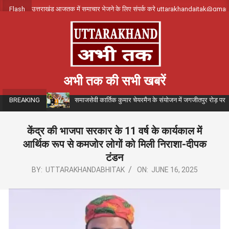
Skip
Flash
उत्तराखंड आजतक में समाचार भेजने के लिए संपर्क करे uttarakhandajtak@gma
to
content
अभी तक की सभी खबरें
समाजसेवी कार्तिक कुमार चेयरमैन के संयोजन में जगजीतपुर रोड़ पर
BREAKING
केंद्र की भाजपा सरकार के 11 वर्ष के कार्यकाल में
आर्थिक रूप से कमजोर लोगों को मिली निराशा-दीपक
टंडन
BY:
UTTARAKHANDABHITAK
ON:
JUNE 16, 2025