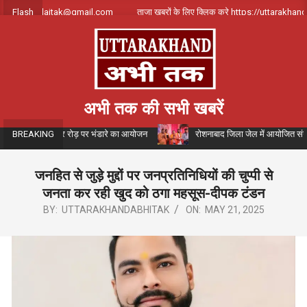
Skip
 uttarakhandajtak@gmail.com
Flash
ताजा खबरों के लिए क्लिक करे https://uttarakhandaa
to
content
अभी तक की सभी खबरें
ोजन में जगजीतपुर रोड़ पर भंडारे का आयोजन
रोशनाबाद जिला जेल में आयोजित संगीतमय गं
BREAKING
जनहित से जुड़े मुद्दों पर जनप्रतिनिधियों की चुप्पी से
जनता कर रही खुद को ठगा महसूस-दीपक टंडन
BY:
UTTARAKHANDABHITAK
ON:
MAY 21, 2025