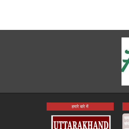
हमारे बारे में
समा
संय