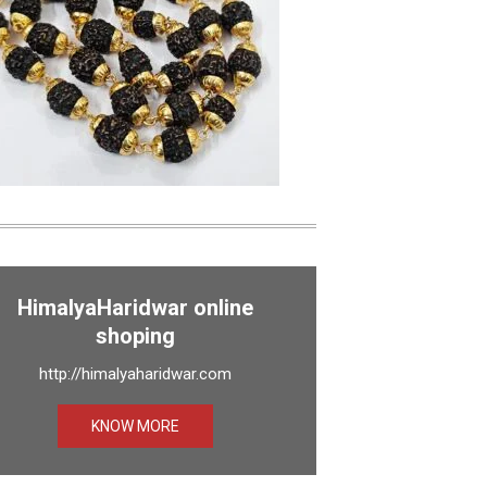
HimalyaHaridwar online
shoping
http://himalyaharidwar.com
KNOW MORE