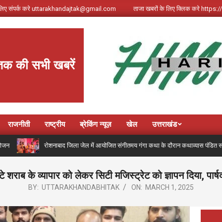
े लिए संपर्क करे uttarakhandajtak@gmail.com
ताजा खबरों के लिए क्लिक करे http
तक की सभी खबरें
राजनीती
राष्ट्रीय
ब्रेकिंग न्यूज़
खेल
उत्तराखंड
रोशनाबाद जिला जेल में आयोजित संगीतमय गंगा कथा के दौरान कथाव्यास पंडित संजय कृष्ण ने 
राब के व्यापार को लेकर सिटी मजिस्ट्रेट को ज्ञापन दिया, पार्षद 
BY:
UTTARAKHANDABHITAK
ON:
MARCH 1, 2025