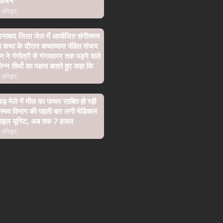
योजन
हरिद्वार
शनाबाद जिला जेल में आयोजित संगीतमय
ा कथा के दौरान कथाव्यास पंडित संजय
्ण ने गंगोत्री से गंगासागर तक पड़ने वाले
िन्न तीर्थो का महत्व बताते हुए कहा कि
हरिद्वार
वड़ मेले में मील का पत्थर साबित हो रही
ास्थ्य विभाग की पहली बार लगी मेडिकल
बाइल यूनिट, अब तक 7 हजार
हरिद्वार