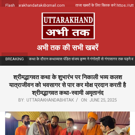
Skip
पर्क करे uttarakhandajtak@gmail.com
Flash
ताजा खबरों के लिए क्लिक करे https://utta
to
content
अभी तक की सभी खबरें
संगीतमय गंगा कथा के दौरान कथाव्यास पंडित संजय कृष्ण ने गंगोत्री से गंगासागर तक पड़ने वाले विभिन
BREAKING
श्रीमद्भागवत कथा के शुभारंभ पर निकाली भव्य कलश
यात्राजीवन को भवसागर से पार कर मोक्ष प्रदान करती है
श्रीमद्भागवत कथा-स्वामी अमृतानंद
BY:
UTTARAKHANDABHITAK
ON:
JUNE 25, 2025