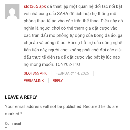
slot365 apk
đã thiết lập một quan hệ đối tác nổi bật
với nhà cung cấp SABA để tích hợp hệ thống mô
phỏng thực tế ảo vào các trận thể thao. Điều này có
nghĩa là người chơi có thể tham gia đặt cược vào
các trận đấu mô phỏng tự động của bóng đá ảo, gà
chọi ảo và bóng rổ ảo. Với sự hỗ trợ của công nghệ
tiên tiến này, người chơi không phải chờ đợi các giải
đấu thực tế diễn ra để đặt cược vào bất kỳ lúc nào
họ mong muốn. TONY02-11O
SLOT365 APK
FEBRUARY 14, 2026
PERMALINK
REPLY
LEAVE A REPLY
Your email address will not be published.
Required fields are
marked
*
Comment
*