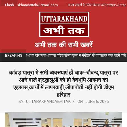
Skip
 करे uttarakhandajtak@gmail.com
Flash
ताजा खबरों के लिए क्लिक करे https://uttarakh
to
content
अभी तक की सभी खबरें
मय गंगा कथा के दौरान कथाव्यास पंडित संजय कृष्ण ने गंगोत्री से गंगासागर तक पड़ने वाले विभिन्न ती
BREAKING
कांवड़ यात्रा में सभी व्यवस्थाएं हों चाक-चौबन्द,यात्रा पर
आने वाले श्रद्धालुओं को हो देवभूमि आगमन का
एहसास,कार्यों में लापरवाही,लीपापोती नहीं होगी डीएम
हरिद्वार
BY:
UTTARAKHANDABHITAK
ON:
JUNE 6, 2025