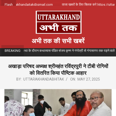
Skip
्क करे uttarakhandajtak@gmail.com
Flash
ताजा खबरों के लिए क्लिक करे https://uttarak
to
content
अभी तक की सभी खबरें
ीतमय गंगा कथा के दौरान कथाव्यास पंडित संजय कृष्ण ने गंगोत्री से गंगासागर तक पड़ने वाले विभिन्न 
BREAKING
अखाड़ा परिषद अध्यक्ष श्रीमहंत रविंद्रपुरी ने टीबी रोगियों
को वितरित किया पौष्टिक आहार
BY:
UTTARAKHANDABHITAK
ON:
MAY 27, 2025