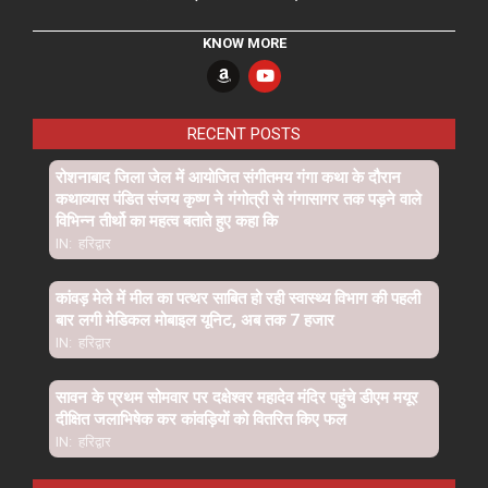
KNOW MORE
RECENT POSTS
रोशनाबाद जिला जेल में आयोजित संगीतमय गंगा कथा के दौरान
कथाव्यास पंडित संजय कृष्ण ने गंगोत्री से गंगासागर तक पड़ने वाले
विभिन्न तीर्थो का महत्व बताते हुए कहा कि
IN:
हरिद्वार
कांवड़ मेले में मील का पत्थर साबित हो रही स्वास्थ्य विभाग की पहली
बार लगी मेडिकल मोबाइल यूनिट, अब तक 7 हजार
IN:
हरिद्वार
सावन के प्रथम सोमवार पर दक्षेश्वर महादेव मंदिर पहुंचे डीएम मयूर
दीक्षित जलाभिषेक कर कांवड़ियों को वितरित किए फल
IN:
हरिद्वार