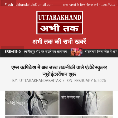
Skip
क करे uttarakhandajtak@gmail.com
Flash
ताजा खबरों के लिए क्लिक करे https://uttarak
to
content
अभी तक की सभी खबरें
के संयोजन में जगजीतपुर रोड़ पर भंडारे का आयोजन
रोशनाबाद जिला जेल में आयोजित संग
BREAKING
एम्स ऋषिकेश में अब उच्च तकनीकी वाले एंडोवेस्कुलर
न्यूरोइंटरवेंशन शुरू
BY:
UTTARAKHANDABHITAK
ON:
FEBRUARY 6, 2025