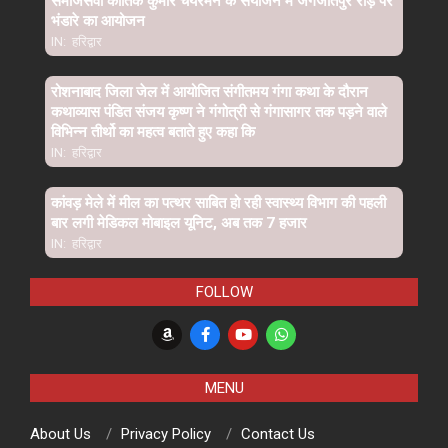
समाजसेवी कार्तिक कुमार चेयरमैन के संयोजन में जगजीतपुर रोड़ पर
भंडारे का आयोजन
IN:
हरिद्वार
रोशनाबाद जिला जेल में आयोजित संगीतमय गंगा कथा के दौरान
कथाव्यास पंडित संजय कृष्ण ने गंगोत्री से गंगासागर तक पड़ने वाले
विभिन्न तीर्थो का महत्व बताते हुए कहा कि
IN:
हरिद्वार
कांवड़ मेले में मील का पत्थर साबित हो रही स्वास्थ्य विभाग की पहली
बार लगी मेडिकल मोबाइल यूनिट, अब तक 7 हजार
IN:
हरिद्वार
FOLLOW
MENU
About Us
Privacy Policy
Contact Us