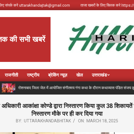
े लिए संपर्क करे uttarakhandajtak@gmail.com
ताजा खबरों के लिए क्लिक करे http
तक की सभी खबरें
राजनीती
राष्ट्रीय
ब्रेकिंग न्यूज़
खेल
उत्तराखंड
रोशनाबाद जिला जेल में आयोजित संगीतमय गंगा कथा के दौरान कथाव्यास पंडित संजय कृष्ण ने गंगोत्री से
कारी आकांक्षा कोण्डे द्वारा निस्तारण किया कुल 38 शिकायतें प
निस्तारण मौके पर ही कर दिया गया
BY:
UTTARAKHANDABHITAK
ON:
MARCH 18, 2025