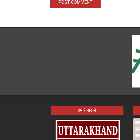
हमारे बारे में
समा
संय
आ