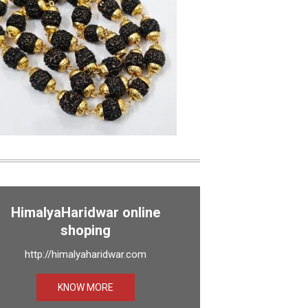
HimalyaHaridwar online
shoping
http://himalyaharidwar.com
KNOW MORE