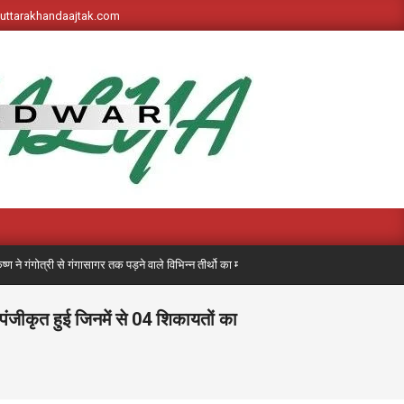
s://uttarakhandaajtak.com
 गंगासागर तक पड़ने वाले विभिन्न तीर्थो का महत्व बताते हुए कहा कि
कांवड़ मेले में 
ंजीकृत हुई जिनमें से 04 शिकायतों का