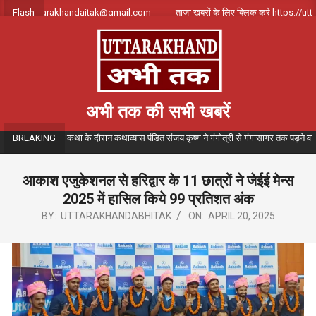
Skip
र्क करे uttarakhandajtak@gmail.com
Flash
ताजा खबरों के लिए क्लिक करे https://uttara
to
content
अभी तक की सभी खबरें
गीतमय गंगा कथा के दौरान कथाव्यास पंडित संजय कृष्ण ने गंगोत्री से गंगासागर तक पड़ने वाले विभिन्न
BREAKING
आकाश एजुकेशनल से हरिद्वार के 11 छात्रों ने जेईई मेन्स
2025 में हासिल किये 99 प्रतिशत अंक
BY:
UTTARAKHANDABHITAK
ON:
APRIL 20, 2025