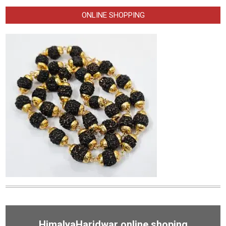
ONLINE SHOPPING
HimalyaHaridwar online shoping