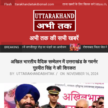
Skip
 संपर्क करे uttarakhandajtak@gmail.com
Flash
ताजा खबरों के लिए क्लिक करे https://ut
to
content
अभी तक की सभी खबरें
यरमैन के संयोजन में जगजीतपुर रोड़ पर भंडारे का आयोजन
रोशनाबाद जिला जेल में आयोज
BREAKING
अखिल भारतीय वैदिक सम्मेलन में उत्तराखंड के गवर्नर
गुरमीत सिंह ने की शिरकत
BY:
UTTARAKHANDABHITAK
ON:
NOVEMBER 16, 2024