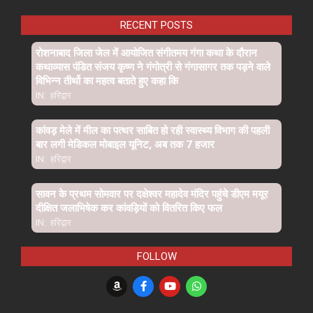
RECENT POSTS
रोशनाबाद जिला जेल में आयोजित संगीतमय गंगा कथा के दौरान
कथाव्यास पंडित संजय कृष्ण ने गंगोत्री से गंगासागर तक पड़ने वाले
विभिन्न तीर्थो का महत्व बताते हुए कहा कि
IN:
हरिद्वार
कांवड़ मेले में मील का पत्थर साबित हो रही स्वास्थ्य विभाग की पहली
बार लगी मेडिकल मोबाइल यूनिट, अब तक 7 हजार
IN:
हरिद्वार
सावन के प्रथम सोमवार पर दक्षेश्वर महादेव मंदिर पहुंचे डीएम मयूर
दीक्षित जलाभिषेक कर कांवड़ियों को वितरित किए फल
IN:
हरिद्वार
FOLLOW