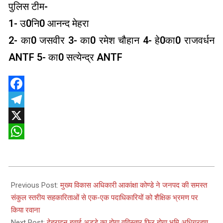
पुलिस टीम-
1- उ0नि0 आनन्द मेहरा
2- का0 जसवीर 3- का0 रमेश चौहान 4- हे0का0 राजवर्धन
ANTF 5- का0 सत्येन्द्र ANTF
Facebook
Telegram
X
WhatsApp
2024-
11-
Previous Post:
मुख्य विकास अधिकारी आकांक्षा कोण्डे ने जनपद की समस्त
30
संकुल स्तरीय सहकारिताओं से एक-एक पदाधिकारियों को शैक्षिक भ्रमण पर
किया रवाना
Next Post:
देहरादून हवाई अड्डे का होगा वविस्तार फिर होगा भूमि अधिग्रहण