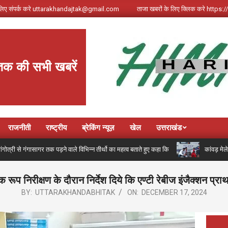
े लिए संपर्क करे uttarakhandajtak@gmail.com
ताजा खबरों के लिए क्लिक करे http
तक की सभी खबरें
राजनीती
राष्ट्रीय
ब्रेकिंग न्यूज़
खेल
उत्तराखंड
र तक पड़ने वाले विभिन्न तीर्थो का महत्व बताते हुए कहा कि
कांवड़ मेले में मील का प
 रूप निरीक्षण के दौरान निर्देश दिये कि एण्टी रेबीज इंजैक्शन प
BY:
UTTARAKHANDABHITAK
ON:
DECEMBER 17, 2024