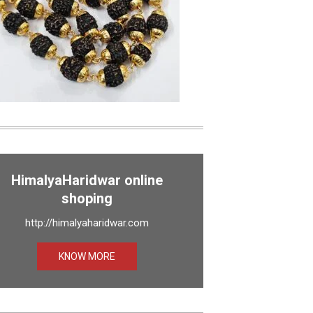
HimalyaHaridwar online
shoping
http://himalyaharidwar.com
KNOW MORE