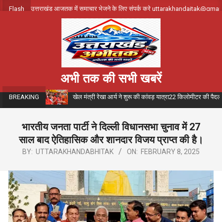
Skip
Flash
उत्तराखंड आजतक में समाचार भेजने के लिए संपर्क करे uttarakhandajtak@gma
to
content
अभी तक की सभी खबरें
खेल मंत्री रेखा आर्य ने शुरू की कांवड़ यात्रा22 किलोमीटर की पैदल
BREAKING
भारतीय जनता पार्टी ने दिल्ली विधानसभा चुनाव में 27
साल बाद ऐतिहासिक और शानदार विजय प्राप्त की है।
BY:
UTTARAKHANDABHITAK
ON:
FEBRUARY 8, 2025