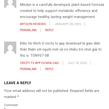
Mitolyn is a carefully developed, plant-based formula
created to help support metabolic efficiency and
encourage healthy, lasting weight management.
MITOLYN REVIEWS
JANUARY 28, 2026
PERMALINK
REPLY
Điều tôi thích ở cricfy tv app download là giao diện
thân thiện với người mới và có nhiều trò chơi giải trí
thú vị. TONY07-08
CRICFY TV APP DOWNLOAD
JULY 18, 2026
PERMALINK
REPLY
LEAVE A REPLY
Your email address will not be published.
Required fields are
marked
*
Comment
*