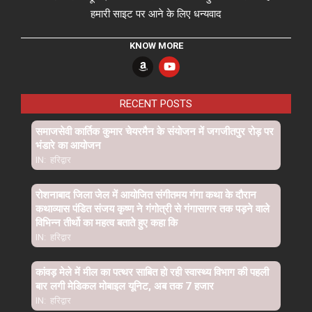
हमारी साइट पर आने के लिए धन्यवाद
KNOW MORE
RECENT POSTS
समाजसेवी कार्तिक कुमार चेयरमैन के संयोजन में जगजीतपुर रोड़ पर
भंडारे का आयोजन
IN:
हरिद्वार
रोशनाबाद जिला जेल में आयोजित संगीतमय गंगा कथा के दौरान
कथाव्यास पंडित संजय कृष्ण ने गंगोत्री से गंगासागर तक पड़ने वाले
विभिन्न तीर्थो का महत्व बताते हुए कहा कि
IN:
हरिद्वार
कांवड़ मेले में मील का पत्थर साबित हो रही स्वास्थ्य विभाग की पहली
बार लगी मेडिकल मोबाइल यूनिट, अब तक 7 हजार
IN:
हरिद्वार