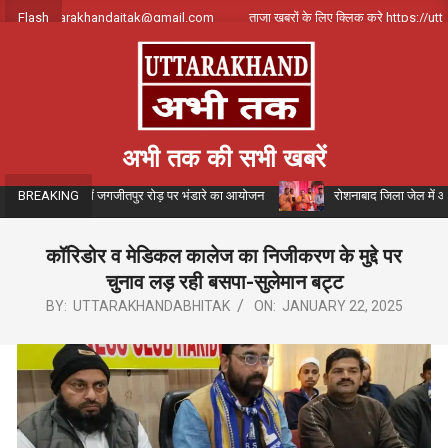
Skip
पर्क करे uttarakhandajtak@gmail.com
Flash
ताजा खबरों के लिए क्लिक करे https://utta
to
content
अभी तक की सभी खबरें
ैन के संयोजन में जगजीतपुर रोड़ पर भंडारे का आयोजन
रोशनाबाद जिला जेल में आयोजित 
BREAKING
कॉरिडोर व मेडिकल कालेज का निजीकरण के मुद्दे पर
चुनाव लड़ रही बसपा-सुलेमान बट्ट
BY:
UTTARAKHANDABHITAK
ON:
JANUARY 22, 2025